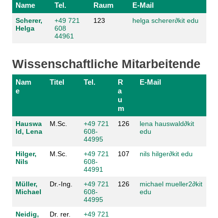
Name
Tel.
Raum
E-Mail
Scherer,
+49 721
123
helga scherer
∂
kit edu
Helga
608
44961
Wissenschaftliche Mitarbeitende
Nam
Titel
Tel.
R
E-Mail
e
a
u
m
Hauswa
M.Sc.
+49 721
126
lena hauswald
∂
kit
ld, Lena
608-
edu
44995
Hilger,
M.Sc.
+49 721
107
nils hilger
∂
kit edu
Nils
608-
44991
Müller,
Dr.-Ing.
+49 721
126
michael mueller2
∂
kit
Michael
608-
edu
44995
Neidig,
Dr. rer.
+49 721