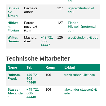
edu
Schakal
Bachelor
127
ugsce
∂
student kit
ov,
arbeit
edu
Simon
Hildwei
Forschu
127
Florian
n,
ngsprakt
Hildwein
∂
protomail
Florian
ikum
com
Walter,
Mastera
+49 721
125
ujpcj
∂
student kit edu
Dennis
rbeit
608-
44447
Technische Mitarbeiter
Name
Tel.
Raum
E-Mail
Ruhnau,
+49 721
106
frank ruhnau
∂
kit edu
Frank
608-
44448
Stassen,
+49 721
106
alexander stassen
∂
kit
Alexande
608-
edu
r
44448