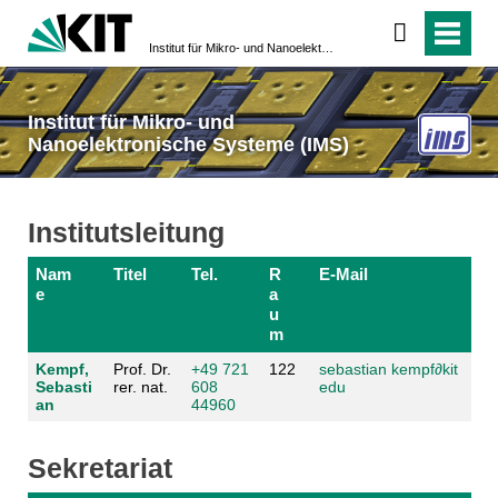
Institut für Mikro- und Nanoelektronische Systeme (IMS)
Institut für Mikro- und
Nanoelektronische Systeme (IMS)
Institutsleitung
Nam
Titel
Tel.
R
E-Mail
e
a
u
m
Kempf,
Prof. Dr.
+49 721
122
sebastian kempf
∂
kit
Sebasti
rer. nat.
608
edu
an
44960
Sekretariat