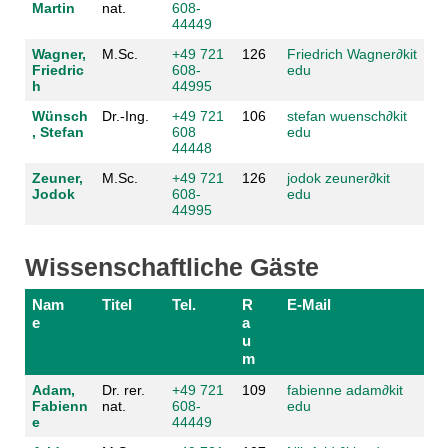
Martin
nat.
608-
44449
Wagner,
M.Sc.
+49 721
126
Friedrich Wagner
∂
kit
Friedric
608-
edu
h
44995
Wünsch
Dr.-Ing.
+49 721
106
stefan wuensch
∂
kit
, Stefan
608
edu
44448
Zeuner,
M.Sc.
+49 721
126
jodok zeuner
∂
kit
Jodok
608-
edu
44995
Wissenschaftliche Gäste
Nam
Titel
Tel.
R
E-Mail
e
a
u
m
Adam,
Dr. rer.
+49 721
109
fabienne adam
∂
kit
Fabienn
nat.
608-
edu
e
44449