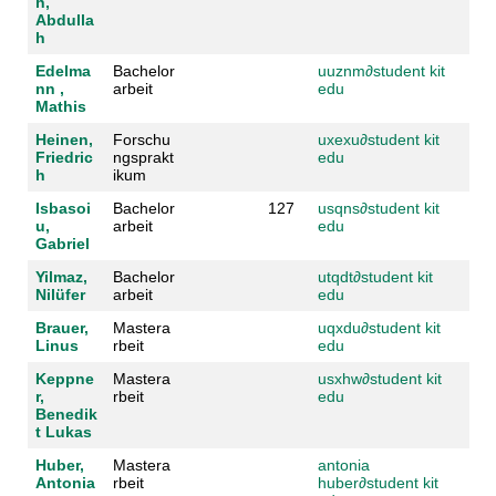
h,
Abdulla
h
Edelma
Bachelor
uuznm
∂
student kit
nn ,
arbeit
edu
Mathis
Heinen,
Forschu
uxexu
∂
student kit
Friedric
ngsprakt
edu
h
ikum
Isbasoi
Bachelor
127
usqns
∂
student kit
u,
arbeit
edu
Gabriel
Yilmaz,
Bachelor
utqdt
∂
student kit
Nilüfer
arbeit
edu
Brauer,
Mastera
uqxdu
∂
student kit
Linus
rbeit
edu
Keppne
Mastera
usxhw
∂
student kit
r,
rbeit
edu
Benedik
t Lukas
Huber,
Mastera
antonia
Antonia
rbeit
huber
∂
student kit