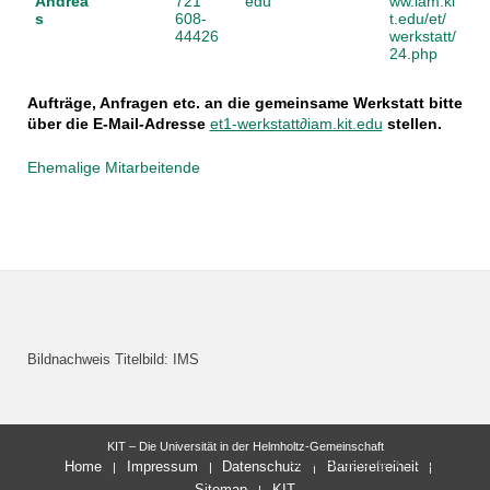
Andrea
721
edu
ww.iam.ki
s
608-
t.edu/et/
44426
werkstatt/
24.php
Aufträge, Anfragen etc. an die gemeinsame Werkstatt bitte
über die E-Mail-Adresse
et1-werkstatt∂iam.kit.edu
stellen.
Ehemalige Mitarbeitende
Bildnachweis Titelbild: IMS
KIT – Die Universität in der Helmholtz-Gemeinschaft
letzte Änderung: 17.07.2026
Home
Impressum
Datenschutz
Barrierefreiheit
Sitemap
KIT