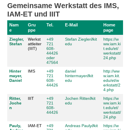
Gemeinsame Werkstatt des IMS,
IAM-ET und IIIT
Nam
Gru
Tel.
E-Mail
Home
e
ppe
page
Ziegler,
Werkst
+49
Stefan Ziegler
∂
kit
https://w
Stefan
attleiter
721
edu
ww.iam.ki
(IIIT)
608-
t.edu/et/
44426
werkstatt/
oder
24.php
47564
Hinter
IMS
+49
daniel
http://ww
mayer,
721
hintermayer
∂
kit
w.iam.kit.
Daniel
608-
edu
edu/et/w
44426
erkstatt/2
4.php
Ritter,
IIIT
+49
Jochen Ritter
∂
kit
https://w
Joche
721
edu
ww.iam.ki
n
608-
t.edu/et/
44426
werkstatt/
24.php
Pauly,
IAM-ET
+49
Andreas Pauly
∂
kit
https://w