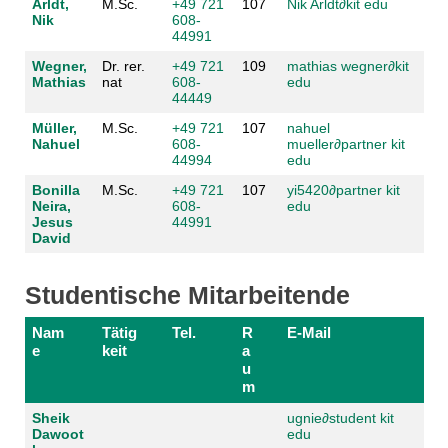
Arldt,
M.Sc.
+49 721
107
Nik Arldt
∂
kit edu
Nik
608-
44991
Wegner,
Dr. rer.
+49 721
109
mathias wegner
∂
kit
Mathias
nat
608-
edu
44449
Müller,
M.Sc.
+49 721
107
nahuel
Nahuel
608-
mueller
∂
partner kit
44994
edu
Bonilla
M.Sc.
+49 721
107
yi5420
∂
partner kit
Neira,
608-
edu
Jesus
44991
David
Studentische Mitarbeitende
Nam
Tätig
Tel.
R
E-Mail
e
keit
a
u
m
Sheik
ugnie
∂
student kit
Dawoot
edu