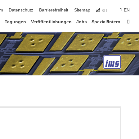
ringen
um
Datenschutz
Barrierefreiheit
Sitemap
EN
KIT
Star
e
Tagungen
Veröffentlichungen
Jobs
Spezial/Intern