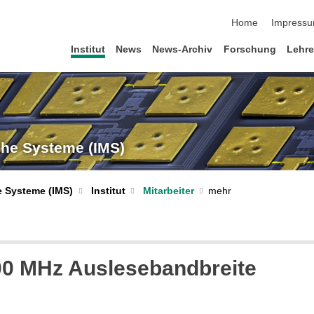
Navigation übersp
Home
Impress
Institut
News
News-Archiv
Forschung
Lehr
sche Systeme (IMS)
e Systeme (IMS)
Institut
Mitarbeiter
00 MHz Auslesebandbreite