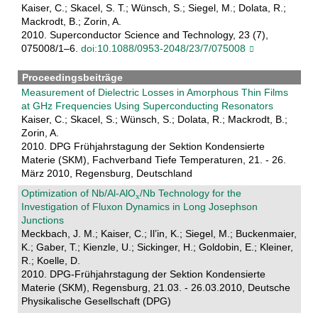
Kaiser, C.; Skacel, S. T.; Wünsch, S.; Siegel, M.; Dolata, R.;
Mackrodt, B.; Zorin, A.
2010. Superconductor Science and Technology, 23 (7),
075008/1–6.
doi:10.1088/0953-2048/23/7/075008
Proceedingsbeiträge
Measurement of Dielectric Losses in Amorphous Thin Films
at GHz Frequencies Using Superconducting Resonators
Kaiser, C.; Skacel, S.; Wünsch, S.; Dolata, R.; Mackrodt, B.;
Zorin, A.
2010. DPG Frühjahrstagung der Sektion Kondensierte
Materie (SKM), Fachverband Tiefe Temperaturen, 21. - 26.
März 2010, Regensburg, Deutschland
Optimization of Nb/Al-AlO
/Nb Technology for the
Investigation of Fluxon Dynamics in Long Josephson
Junctions
Meckbach, J. M.; Kaiser, C.; Il’in, K.; Siegel, M.; Buckenmaier,
K.; Gaber, T.; Kienzle, U.; Sickinger, H.; Goldobin, E.; Kleiner,
R.; Koelle, D.
2010. DPG-Frühjahrstagung der Sektion Kondensierte
Materie (SKM), Regensburg, 21.03. - 26.03.2010, Deutsche
Physikalische Gesellschaft (DPG)