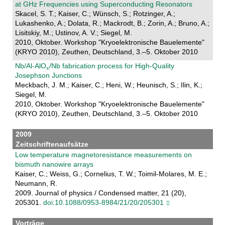
at GHz Frequencies using Superconducting Resonators
Skacel, S. T.; Kaiser, C.; Wünsch, S.; Rotzinger, A.;
Lukashenko, A.; Dolata, R.; Mackrodt, B.; Zorin, A.; Bruno, A.;
Lisitskiy, M.; Ustinov, A. V.; Siegel, M.
2010, Oktober. Workshop "Kryoelektronische Bauelemente"
(KRYO 2010), Zeuthen, Deutschland, 3.–5. Oktober 2010
Nb/Al-AlO
/Nb fabrication process for High-Quality
Josephson Junctions
Meckbach, J. M.; Kaiser, C.; Heni, W.; Heunisch, S.; Ilin, K.;
Siegel, M.
2010, Oktober. Workshop "Kryoelektronische Bauelemente"
(KRYO 2010), Zeuthen, Deutschland, 3.–5. Oktober 2010
2009
Zeitschriftenaufsätze
Low temperature magnetoresistance measurements on
bismuth nanowire arrays
Kaiser, C.; Weiss, G.; Cornelius, T. W.; Toimil-Molares, M. E.;
Neumann, R.
2009. Journal of physics / Condensed matter, 21 (20),
205301.
doi:10.1088/0953-8984/21/20/205301
Vorträge