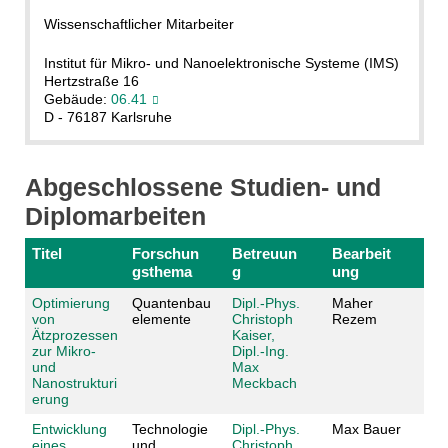
Wissenschaftlicher Mitarbeiter
Institut für Mikro- und Nanoelektronische Systeme (IMS)
Hertzstraße 16
Gebäude:
06.41
D - 76187 Karlsruhe
Abgeschlossene Studien- und
Diplomarbeiten
Titel
Forschun
Betreuun
Bearbeit
gsthema
g
ung
Optimierung
Quantenbau
Dipl.-Phys.
Maher
von
elemente
Christoph
Rezem
Ätzprozessen
Kaiser,
zur Mikro-
Dipl.-Ing.
und
Max
Nanostrukturi
Meckbach
erung
Entwicklung
Technologie
Dipl.-Phys.
Max Bauer
eines
und
Christoph