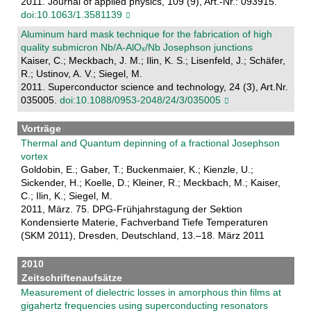
2011. Journal of applied physics, 109 (9), Art.-Nr.: 093915.
doi:10.1063/1.3581139
Aluminum hard mask technique for the fabrication of high
quality submicron Nb/A-AlOₓ/Nb Josephson junctions
Kaiser, C.; Meckbach, J. M.; Ilin, K. S.; Lisenfeld, J.; Schäfer,
R.; Ustinov, A. V.; Siegel, M.
2011. Superconductor science and technology, 24 (3), Art.Nr.
035005.
doi:10.1088/0953-2048/24/3/035005
Vorträge
Thermal and Quantum depinning of a fractional Josephson
vortex
Goldobin, E.; Gaber, T.; Buckenmaier, K.; Kienzle, U.;
Sickender, H.; Koelle, D.; Kleiner, R.; Meckbach, M.; Kaiser,
C.; Ilin, K.; Siegel, M.
2011, März. 75. DPG-Frühjahrstagung der Sektion
Kondensierte Materie, Fachverband Tiefe Temperaturen
(SKM 2011), Dresden, Deutschland, 13.–18. März 2011
2010
Zeitschriftenaufsätze
Measurement of dielectric losses in amorphous thin films at
gigahertz frequencies using superconducting resonators