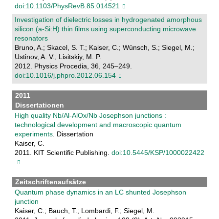
doi:10.1103/PhysRevB.85.014521
Investigation of dielectric losses in hydrogenated amorphous
silicon (a-Si:H) thin films using superconducting microwave
resonators
Bruno, A.; Skacel, S. T.; Kaiser, C.; Wünsch, S.; Siegel, M.;
Ustinov, A. V.; Lisitskiy, M. P.
2012. Physics Procedia, 36, 245–249.
doi:10.1016/j.phpro.2012.06.154
2011
Dissertationen
High quality Nb/Al-AlOx/Nb Josephson junctions :
technological development and macroscopic quantum
experiments
. Dissertation
Kaiser, C.
2011. KIT Scientific Publishing.
doi:10.5445/KSP/1000022422
Zeitschriftenaufsätze
Quantum phase dynamics in an LC shunted Josephson
junction
Kaiser, C.; Bauch, T.; Lombardi, F.; Siegel, M.