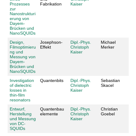
Prozesses
Fabrikation
Kaiser
zur
Nanostrukturi
erung von
Dayem-
Brücken und
NanoSQUIDs
Design,
Josephson-
Dipl.-Phys.
Michael
Filmoptimieru
Effekt
Christoph
Merker
ng und
Kaiser
Messung von
Dayem-
Brücken und
NanoSQUIDs
Investigation
Quantenbits
Dipl.-Phys.
Sebastian
of dielectric
Christoph
Skacel
losses in
Kaiser
thin-film
resonators
Entwurf,
Quantenbau
Dipl.-Phys.
Christian
Herstellung
elemente
Christoph
Goebel
und Messung
Kaiser
von DC-
SQUIDs