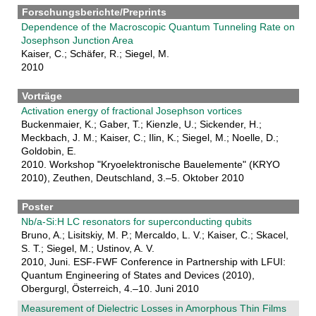
Forschungsberichte/Preprints
Dependence of the Macroscopic Quantum Tunneling Rate on
Josephson Junction Area
Kaiser, C.; Schäfer, R.; Siegel, M.
2010
Vorträge
Activation energy of fractional Josephson vortices
Buckenmaier, K.; Gaber, T.; Kienzle, U.; Sickender, H.;
Meckbach, J. M.; Kaiser, C.; Ilin, K.; Siegel, M.; Noelle, D.;
Goldobin, E.
2010. Workshop "Kryoelektronische Bauelemente" (KRYO
2010), Zeuthen, Deutschland, 3.–5. Oktober 2010
Poster
Nb/a-Si:H LC resonators for superconducting qubits
Bruno, A.; Lisitskiy, M. P.; Mercaldo, L. V.; Kaiser, C.; Skacel,
S. T.; Siegel, M.; Ustinov, A. V.
2010, Juni. ESF-FWF Conference in Partnership with LFUI:
Quantum Engineering of States and Devices (2010),
Obergurgl, Österreich, 4.–10. Juni 2010
Measurement of Dielectric Losses in Amorphous Thin Films