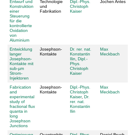
Entwurf und
Technologie
Dipl.-Phys.
Jochen Antes
Konstruktion
und
Christoph
einer
Fabrikation
Kaiser
Steuerung
für die
kontrollierte
Oxidation
von
Aluminium
Entwicklung
Josephson-
Dr. rer. nat.
Max
langer
Kontakte
Konstantin
Meckbach
Josephson-
Ilin
,
Dipl.-
Kontakte mit
Phys.
sub-µm
Christoph
Strom-
Kaiser
Injektoren
Fabrication
Josephson-
Dipl.-Phys.
Max
and
Kontakte
Christoph
Meckbach
experimental
Kaiser
,
Dr.
study of
rer. nat.
fractional flux
Konstantin
quanta in
Ilin
long
Josephson
Junctions
Optimierung
Quantenbits
Dipl.-Phys.
Daniel Bruch