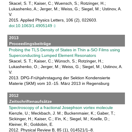
Skacel, S. T.; Kaiser, C.; Wuensch, S.; Rotzinger, H.;
Lukashenko, A.; Jerger, M.; Weiss, G.; Siegel, M.; Ustinov, A.
V.
2015. Applied Physics Letters, 106 (2), 022603.
doi:10.1063/1.4905149
2013
Proceedingsbeiträge
Probing the TLS Density of States in Thin a-SiO Films using
Superconducting Lumped Element Resonators
Skacel, S. T.; Kaiser, C.; Wünsch, S.; Rotzinger, H.;
Lukashenko, O.; Jerger, M.; Weiss, G.; Siegel, M.; Ustinov, A.
V.
2013. DPG-Frühjahrstagung der Sektion Kondensierte
Materie (SKM) vom 10.-15. März 2013 in Regensburg
2012
Zeitschriftenaufsätze
Spectroscopy of a fractional Josephson vortex molecule
Kienzle, U.; Meckbach, J. M.; Buckenmaier, K.; Gaber, T.;
Sickinger, H.; Kaiser, C.; Il’in, K.; Siegel, M.; Koelle, D.;
Kleiner, R.; Goldobin, E.
2012. Physical Review B, 85 (1), 014521/1–8.