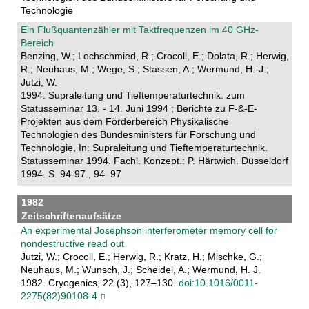
Technologie
Ein Flußquantenzähler mit Taktfrequenzen im 40 GHz-
Bereich
Benzing, W.; Lochschmied, R.; Crocoll, E.; Dolata, R.; Herwig,
R.; Neuhaus, M.; Wege, S.; Stassen, A.; Wermund, H.-J.;
Jutzi, W.
1994. Supraleitung und Tieftemperaturtechnik: zum
Statusseminar 13. - 14. Juni 1994 ; Berichte zu F-&-E-
Projekten aus dem Förderbereich Physikalische
Technologien des Bundesministers für Forschung und
Technologie, In: Supraleitung und Tieftemperaturtechnik.
Statusseminar 1994. Fachl. Konzept.: P. Härtwich. Düsseldorf
1994. S. 94-97., 94–97
1982
Zeitschriftenaufsätze
An experimental Josephson interferometer memory cell for
nondestructive read out
Jutzi, W.; Crocoll, E.; Herwig, R.; Kratz, H.; Mischke, G.;
Neuhaus, M.; Wunsch, J.; Scheidel, A.; Wermund, H. J.
1982. Cryogenics, 22 (3), 127–130.
doi:10.1016/0011-
2275(82)90108-4