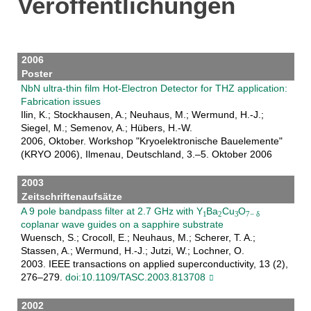
Veröffentlichungen
2006
Poster
NbN ultra-thin film Hot-Electron Detector for THZ application:
Fabrication issues
Ilin, K.; Stockhausen, A.; Neuhaus, M.; Wermund, H.-J.;
Siegel, M.; Semenov, A.; Hübers, H.-W.
2006, Oktober. Workshop "Kryoelektronische Bauelemente"
(KRYO 2006), Ilmenau, Deutschland, 3.–5. Oktober 2006
2003
Zeitschriftenaufsätze
A 9 pole bandpass filter at 2.7 GHz with Y
Ba
Cu
O
coplanar wave guides on a sapphire substrate
Wuensch, S.; Crocoll, E.; Neuhaus, M.; Scherer, T. A.;
Stassen, A.; Wermund, H.-J.; Jutzi, W.; Lochner, O.
2003. IEEE transactions on applied superconductivity, 13 (2),
276–279.
doi:10.1109/TASC.2003.813708
2002