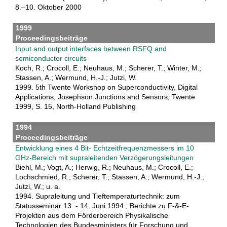
8.–10. Oktober 2000
1999
Proceedingsbeiträge
Input and output interfaces between RSFQ and
semiconductor circuits
Koch, R.; Crocoll, E.; Neuhaus, M.; Scherer, T.; Winter, M.;
Stassen, A.; Wermund, H.-J.; Jutzi, W.
1999. 5th Twente Workshop on Superconductivity, Digital
Applications, Josephson Junctions and Sensors, Twente
1999, S. 15, North-Holland Publishing
1994
Proceedingsbeiträge
Entwicklung eines 4 Bit- Echtzeitfrequenzmessers im 10
GHz-Bereich mit supraleitenden Verzögerungsleitungen
Biehl, M.; Vogt, A.; Herwig, R.; Neuhaus, M.; Crocoll, E.;
Lochschmied, R.; Scherer, T.; Stassen, A.; Wermund, H.-J.;
Jutzi, W.; u. a.
1994. Supraleitung und Tieftemperaturtechnik: zum
Statusseminar 13. - 14. Juni 1994 ; Berichte zu F-&-E-
Projekten aus dem Förderbereich Physikalische
Technologien des Bundesministers für Forschung und