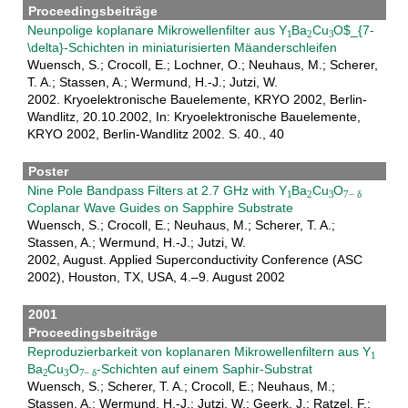
Proceedingsbeiträge
Neunpolige koplanare Mikrowellenfilter aus Y
Ba
Cu
O$_{7-
\delta}-Schichten in miniaturisierten Mäanderschleifen
Wuensch, S.; Crocoll, E.; Lochner, O.; Neuhaus, M.; Scherer,
T. A.; Stassen, A.; Wermund, H.-J.; Jutzi, W.
2002. Kryoelektronische Bauelemente, KRYO 2002, Berlin-
Wandlitz, 20.10.2002, In: Kryoelektronische Bauelemente,
KRYO 2002, Berlin-Wandlitz 2002. S. 40., 40
Poster
Nine Pole Bandpass Filters at 2.7 GHz with Y
Ba
Cu
O
Coplanar Wave Guides on Sapphire Substrate
Wuensch, S.; Crocoll, E.; Neuhaus, M.; Scherer, T. A.;
Stassen, A.; Wermund, H.-J.; Jutzi, W.
2002, August. Applied Superconductivity Conference (ASC
2002), Houston, TX, USA, 4.–9. August 2002
2001
Proceedingsbeiträge
Reproduzierbarkeit von koplanaren Mikrowellenfiltern aus Y
Ba
Cu
O
-Schichten auf einem Saphir-Substrat
Wuensch, S.; Scherer, T. A.; Crocoll, E.; Neuhaus, M.;
Stassen, A.; Wermund, H.-J.; Jutzi, W.; Geerk, J.; Ratzel, F.;